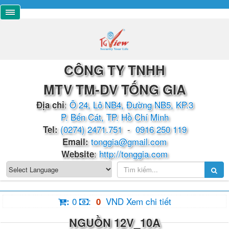
CÔNG TY TNHH
MTV TM-DV TỐNG GIA
:
Ô 24, Lô NB4, Đường NB5, KP.3
Địa chỉ
P. Bến Cát, TP. Hồ Chí Minh
(0274) 2471.751
-
0916 250 119
​​​​Tel:
tonggia@gmail.com
Email:
:
http://tonggia.com
Website
0
:
VND
Xem chi tiết
:
0
NGUỒN 12V_10A