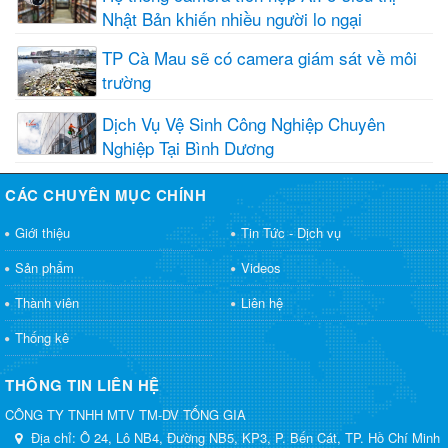
Nhật Bản khiến nhiều người lo ngại
TP Cà Mau sẽ có camera giám sát về môi
trường
Dịch Vụ Vệ Sinh Công Nghiệp Chuyên
Nghiệp Tại Bình Dương
CÁC CHUYÊN MỤC CHÍNH
Giới thiệu
Tin Tức - Dịch vụ
Sản phẩm
Videos
Thành viên
Liên hệ
Thống kê
THÔNG TIN LIÊN HỆ
CÔNG TY TNHH MTV TM-DV TỐNG GIA
Địa chỉ:
Ô 24, Lô NB4, Đường NB5, KP3, P. Bến Cát, TP. Hồ Chí Minh