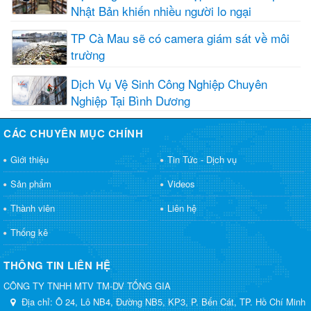
Nhật Bản khiến nhiều người lo ngại
TP Cà Mau sẽ có camera giám sát về môi
trường
Dịch Vụ Vệ Sinh Công Nghiệp Chuyên
Nghiệp Tại Bình Dương
CÁC CHUYÊN MỤC CHÍNH
Giới thiệu
Tin Tức - Dịch vụ
Sản phẩm
Videos
Thành viên
Liên hệ
Thống kê
THÔNG TIN LIÊN HỆ
CÔNG TY TNHH MTV TM-DV TỐNG GIA
Địa chỉ:
Ô 24, Lô NB4, Đường NB5, KP3, P. Bến Cát, TP. Hồ Chí Minh