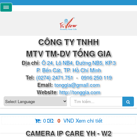
CÔNG TY TNHH
MTV TM-DV TỐNG GIA
:
Ô 24, Lô NB4, Đường NB5, KP.3
Địa chỉ
P. Bến Cát, TP. Hồ Chí Minh
(0274) 2471.751
-
0916 250 119
​​​​Tel:
tonggia@gmail.com
Email:
:
http://tonggia.com
Website
0
:
VND
Xem chi tiết
:
0
CAMERA IP CARE YH - W2