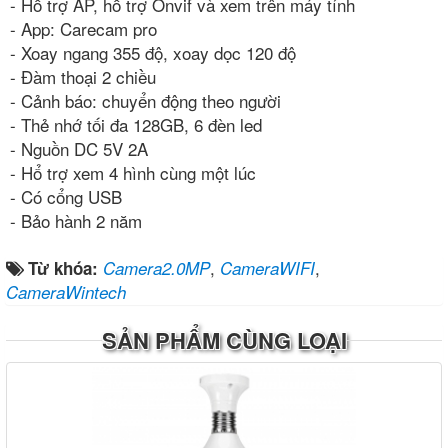
- Hỗ trợ AP, hỗ trợ Onvif và xem trên máy tính
- App: Carecam pro
- Xoay ngang 355 độ, xoay dọc 120 độ
- Đàm thoại 2 chiều
- Cảnh báo: chuyển động theo người
- Thẻ nhớ tối đa 128GB, 6 đèn led
- Nguồn DC 5V 2A
- Hổ trợ xem 4 hình cùng một lúc
- Có cổng USB
- Bảo hành 2 năm
,
,
Từ khóa:
Camera2.0MP
CameraWIFI
CameraWintech
SẢN PHẨM CÙNG LOẠI