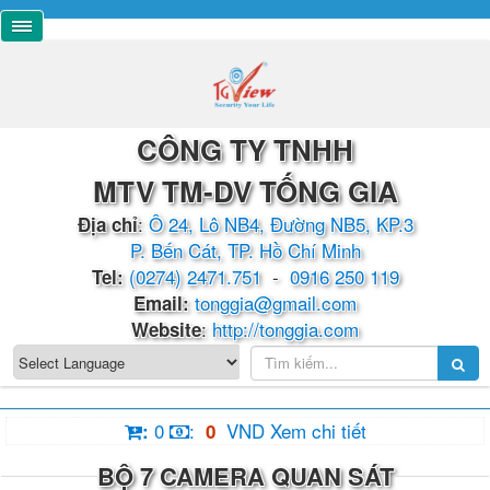
CÔNG TY TNHH
MTV TM-DV TỐNG GIA
:
Ô 24, Lô NB4, Đường NB5, KP.3
Địa chỉ
P. Bến Cát, TP. Hồ Chí Minh
(0274) 2471.751
-
0916 250 119
​​​​Tel:
tonggia@gmail.com
Email:
:
http://tonggia.com
Website
0
:
VND
Xem chi tiết
:
0
BỘ 7 CAMERA QUAN SÁT