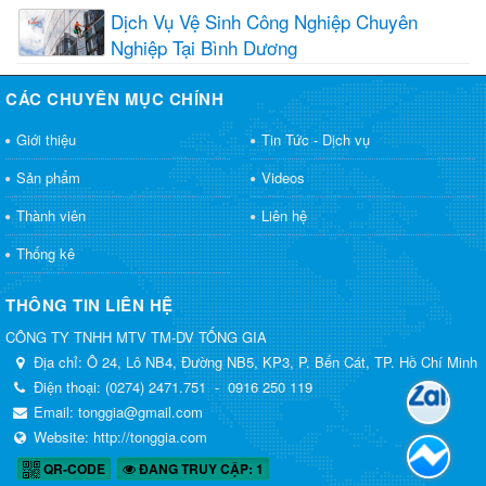
Dịch Vụ Vệ Sinh Công Nghiệp Chuyên
Nghiệp Tại Bình Dương
CÁC CHUYÊN MỤC CHÍNH
Giới thiệu
Tin Tức - Dịch vụ
Sản phẩm
Videos
Thành viên
Liên hệ
Thống kê
THÔNG TIN LIÊN HỆ
CÔNG TY TNHH MTV TM-DV TỐNG GIA
Địa chỉ:
Ô 24, Lô NB4, Đường NB5, KP3, P. Bến Cát, TP. Hồ Chí Minh
Điện thoại:
(0274) 2471.751
-
0916 250 119
Email:
tonggia@gmail.com
Website:
http://tonggia.com
QR-CODE
ĐANG TRUY CẬP: 1